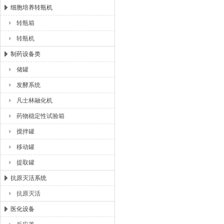
细胞培养转瓶机
转瓶箱
转瓶机
制药设备类
储罐
发酵系统
凡士林融化机
药物稳定性试验箱
搅拌罐
移动罐
提取罐
抗原灭活系统
抗原灭活
医化设备