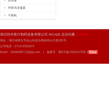
反应釜
列管式冷凝器
干燥机
湖北恒丰医疗制药设备有限公司
总访问量：
网站地图
395080
地址：湖北省黄石市金山街道办事处钟山大道285号
公司电话：0714-6552874
Email：2649408713@qq.com | 备案号：
鄂ICP备15003379号-2
51La