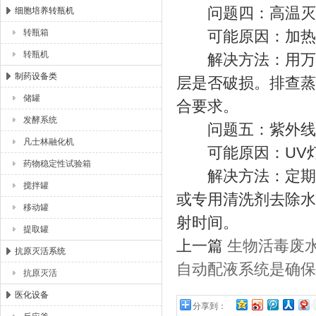
问题四：高温灭活
细胞培养转瓶机
转瓶箱
可能原因：加热元
转瓶机
解决方法：用万用
制药设备类
层是否破损。排查蒸
储罐
合要求。
发酵系统
问题五：紫外线
凡士林融化机
可能原因：UV灯
药物稳定性试验箱
解决方法：定期更
搅拌罐
或专用清洗剂去除水
移动罐
射时间。
提取罐
上一篇
生物活毒废
抗原灭活系统
自动配液系统是确保
抗原灭活
医化设备
分享到：