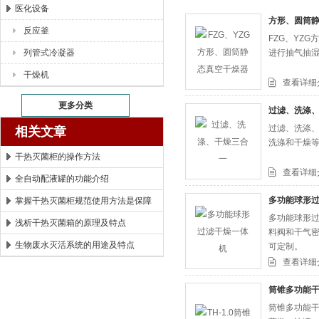
医化设备
方形、圆筒
反应釜
湖北恒丰医疗制药设备有限公司
FZG、YZ
列管式冷凝器
进行抽气抽
干燥机
查看详细
更多分类
过滤、洗涤
过滤、洗涤、
相关文章
洗涤和干燥
干热灭菌柜的操作方法
查看详细
全自动配液罐的功能介绍
多功能球形
掌握干热灭菌柜规范使用方法是保障
多功能球形过
灭菌质量与人员安全的关键
浅析干热灭菌箱的原理及特点
料阀和干气密
生物废水灭活系统的用途及特点
可定制。
查看详细
筒锥多功能
筒锥多功能干