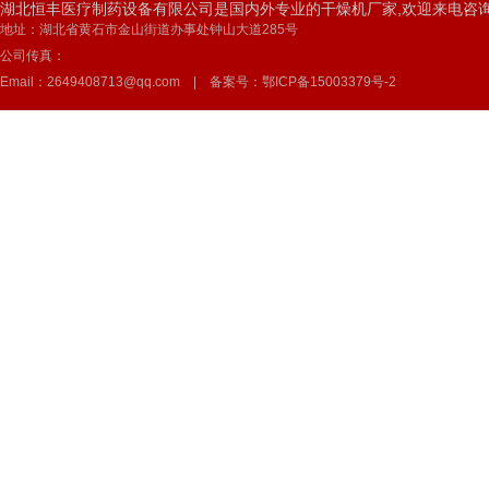
湖北恒丰医疗制药设备有限公司是国内外专业的干燥机厂家,欢迎来电咨
地址：湖北省黄石市金山街道办事处钟山大道285号
公司传真：
Email：2649408713@qq.com | 备案号：
鄂ICP备15003379号-2