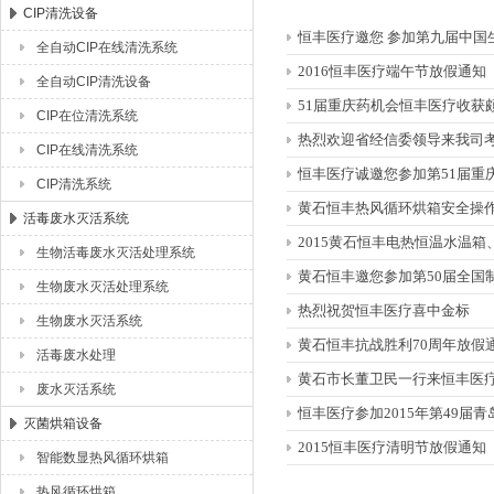
CIP清洗设备
恒丰医疗邀您 参加第九届中国
全自动CIP在线清洗系统
湖北恒丰医疗制药设备有限公司
2016恒丰医疗端午节放假通知
全自动CIP清洗设备
51届重庆药机会恒丰医疗收获
CIP在位清洗系统
热烈欢迎省经信委领导来我司
CIP在线清洗系统
恒丰医疗诚邀您参加第51届重
CIP清洗系统
黄石恒丰热风循环烘箱安全操
活毒废水灭活系统
2015黄石恒丰电热恒温水温
生物活毒废水灭活处理系统
黄石恒丰邀您参加第50届全国
生物废水灭活处理系统
热烈祝贺恒丰医疗喜中金标
生物废水灭活系统
黄石恒丰抗战胜利70周年放假
活毒废水处理
黄石市长董卫民一行来恒丰医
废水灭活系统
恒丰医疗参加2015年第49届
灭菌烘箱设备
2015恒丰医疗清明节放假通知
智能数显热风循环烘箱
热风循环烘箱