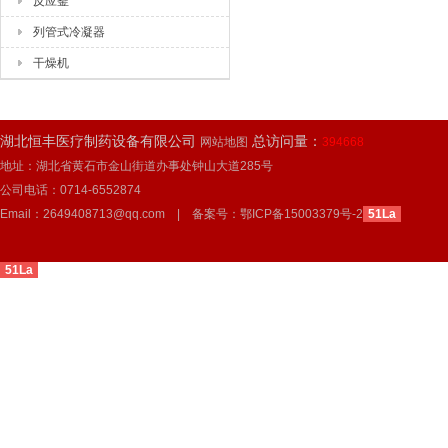
反应釜
列管式冷凝器
干燥机
湖北恒丰医疗制药设备有限公司
总访问量：
网站地图
394668
地址：湖北省黄石市金山街道办事处钟山大道285号
公司电话：0714-6552874
Email：2649408713@qq.com | 备案号：
鄂ICP备15003379号-2
51La
51La