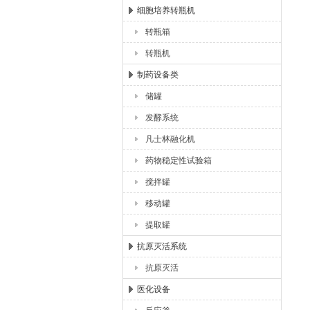
细胞培养转瓶机
转瓶箱
转瓶机
制药设备类
储罐
发酵系统
凡士林融化机
药物稳定性试验箱
搅拌罐
移动罐
提取罐
抗原灭活系统
抗原灭活
医化设备