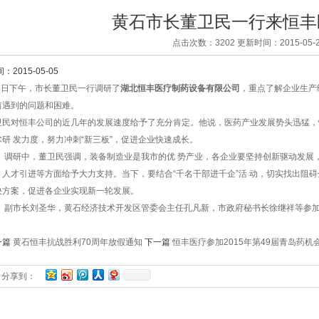
黄石市长董卫民一行来恒丰
点击次数：3202 更新时间：2015-05-2
：2015-05-05
日下午，市长董卫民一行调研了
湖北恒丰医疗制药设备有限公司
，重点了解企业生产
前遇到的问题和困难。
卫民对恒丰公司的近几年的发展速度给予了充分肯定。他说，医药产业发展势头迅猛，
术研 发力度，努力冲刺“新三板”，促进企业快速成长。
研中，董卫民强调，装备制造业是我市的优 势产业，各企业要坚持创新驱动发展，
、人才引进等方面给予大力支持。当下，要结合“千名干部进千企”活 动，切实找出阻
决方案，促进各企业实现新一轮发展。
市长刘圣华，黄石经济技术开发区管委会主任孔凡新，市政府秘书长徐继祥等参加
一篇
黄石恒丰抗战胜利70周年放假通知
下一篇
恒丰医疗参加2015年第49届青岛药机
分享到：