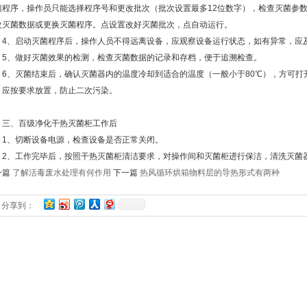
菌程序，操作员只能选择程序号和更改批次（批次设置最多12位数字），检查灭菌参
改灭菌数据或更换灭菌程序。点设置改好灭菌批次，点自动运行。
、启动灭菌程序后，操作人员不得远离设备，应观察设备运行状态，如有异常，应
、做好灭菌效果的检测，检查灭菌数据的记录和存档，便于追溯检查。
、灭菌结束后，确认灭菌器内的温度冷却到适合的温度（一般小于80℃），方可打
，应按要求放置，防止二次污染。
、百级净化干热灭菌柜工作后
、切断设备电源，检查设备是否正常关闭。
、工作完毕后，按照干热灭菌柜清洁要求，对操作间和灭菌柜进行保洁，清洗灭菌
一篇
了解活毒废水处理有何作用
下一篇
热风循环烘箱物料层的导热形式有两种
分享到：