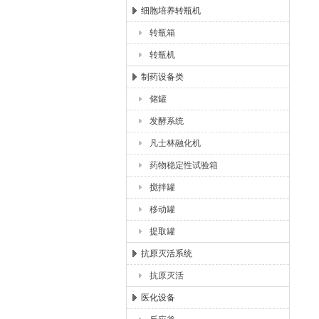
细胞培养转瓶机
转瓶箱
转瓶机
制药设备类
储罐
发酵系统
凡士林融化机
药物稳定性试验箱
搅拌罐
移动罐
提取罐
抗原灭活系统
抗原灭活
医化设备