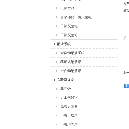
灭
电热烘箱
修
百级净化干热灭菌柜
4
5
干热灭菌柜
6
干热灭菌箱
后
配液系统
三
全自动配液系统
1
移动式配液罐
2
全自动配液罐
上
实验室设备
马弗炉
人工气候室
高温灭菌器
恒温干燥箱
恒温培养箱