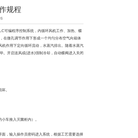
作规程
6
LC可编程序控制系统，内循环风机工作、加热、蝶
，在微孔调节作用下形成一个均匀分布空气向箱体
在风机作用下定向循环流动，水蒸汽排出。随着水蒸汽
毕。开启送风或(进水)强制冷却，自动蝶阀进入关闭
损坏。
的小车推入灭菌柜内）。
面，输入操作员密码进入系统，根据工艺需要选择