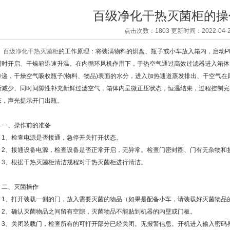
百级净化干热灭菌柜的操
点击次数：1803 更新时间：2022-04-2
百级净化干热灭菌柜
的工作原理：将装满物料的烘盘、瓶子或小车放入箱内，启动P
同时开启、干燥箱迅速升温。在内循环风机作用下，于热空气通过高效过滤器进入箱体
传递，干燥空气吸收瓶子(物料、物品)表面的水分，进入加热通道蒸发排出、干空气
渐减少、同时间隙性补充新鲜过滤空气，箱体内呈微正压状态，恒温结束，过程控制完
态，声光提示开门出瓶。
、操作前的准备
、检查电源是否接通，急停开关打开状态。
、接通设备电源，检查设备是否正常开启，无异常。检查门密封圈、门有无杂物和
、根据干热灭菌柜清洁规程对干热灭菌柜进行清洁。
、灭菌操作
、打开装载一侧的门，放入需要灭菌的物品（如果是配备小车，请装载好灭菌物品
、确认灭菌物品之间留有空隙，灭菌物品不能贴到机器的内壁或门板。
、关闭装载门，检查所有的可打开部分已经关闭。无报警信息。开机进入输入密码界