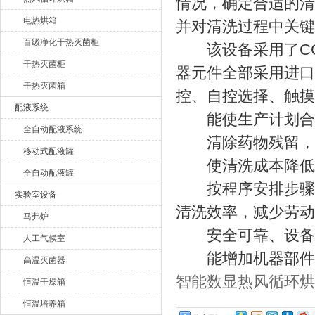
情况，确定合适的清
电热烘箱
并对清洗过程中关键
百级净化干热灭菌柜
该设备采用了CG
干热灭菌柜
器元件全部采用进口
干热灭菌箱
控、自控选择、触摸
配液系统
能使生产计划合理
全自动配液系统
清除药物残留，防
移动式配液罐
使清洗成本降低、
全自动配液罐
按程序安排步骤进
实验室设备
清洗效率，减少劳动
马弗炉
安全可靠、设备
人工气候室
能增加机器部件的
高温灭菌器
智能数显热风循环烘
恒温干燥箱
恒温培养箱