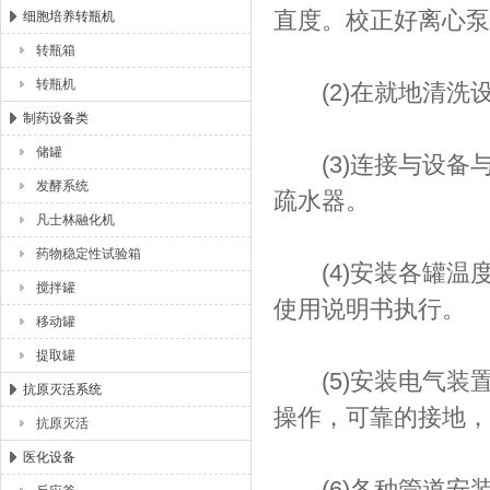
直度。校正好离心泵
细胞培养转瓶机
转瓶箱
转瓶机
(2)在就地清洗
制药设备类
储罐
(3)连接与设备
发酵系统
疏水器。
凡士林融化机
药物稳定性试验箱
(4)安装各罐温度
搅拌罐
使用说明书执行。
移动罐
提取罐
(5)安装电气装
抗原灭活系统
操作，可靠的接地，
抗原灭活
医化设备
(6)各种管道安