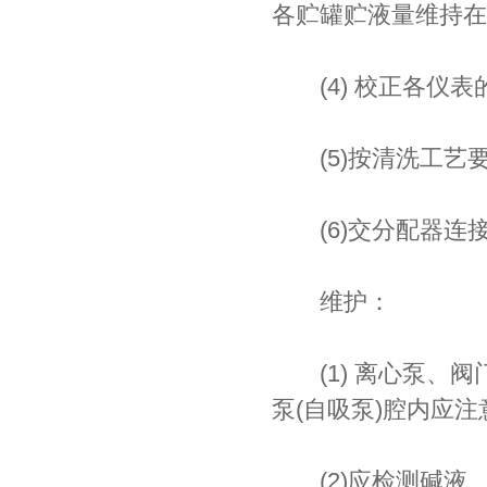
各贮罐贮液量维持在
(4) 校正各仪表
(5)按清洗工艺
(6)交分配器连
维护：
(1) 离心泵、阀
泵(自吸泵)腔内应
(2)应检测碱液