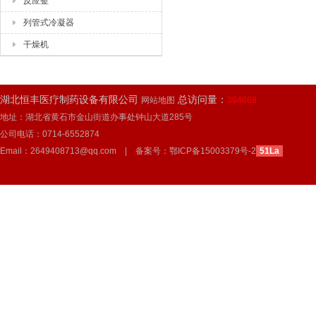
反应釜
列管式冷凝器
干燥机
湖北恒丰医疗制药设备有限公司
总访问量：
网站地图
394668
地址：湖北省黄石市金山街道办事处钟山大道285号
公司电话：0714-6552874
Email：2649408713@qq.com | 备案号：
鄂ICP备15003379号-2
51La