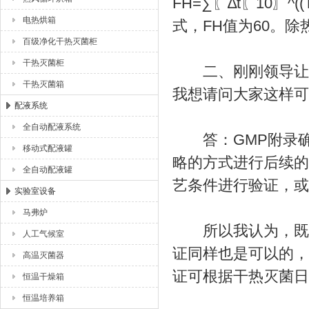
FH=∑〖∆t〖10〗^
电热烘箱
式，FH值为60。除热
百级净化干热灭菌柜
干热灭菌柜
二、刚刚领导让我
干热灭菌箱
我想请问大家这样可
配液系统
全自动配液系统
答：GMP附录确认与
移动式配液罐
略的方式进行后续的
全自动配液罐
艺条件进行验证，或
实验室设备
马弗炉
所以我认为，既然
人工气候室
证同样也是可以的，
高温灭菌器
证可根据干热灭菌日
恒温干燥箱
恒温培养箱