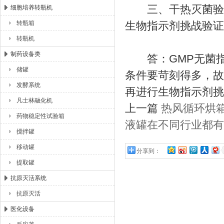
三、干热灭菌验证
细胞培养转瓶机
转瓶箱
生物指示剂挑战验证
转瓶机
制药设备类
答：GMP无菌指南
储罐
条件要苛刻得多，故
发酵系统
再进行生物指示剂挑
凡士林融化机
上一篇
热风循环烘
药物稳定性试验箱
液罐在不同行业都有
搅拌罐
移动罐
分享到：
提取罐
抗原灭活系统
抗原灭活
医化设备