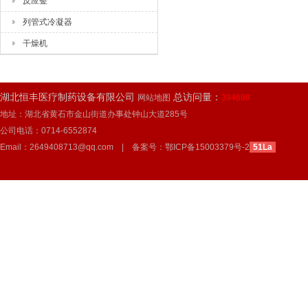
反应釜
列管式冷凝器
干燥机
湖北恒丰医疗制药设备有限公司
总访问量：
网站地图
394889
地址：湖北省黄石市金山街道办事处钟山大道285号
公司电话：0714-6552874
Email：2649408713@qq.com | 备案号：
鄂ICP备15003379号-2
51La