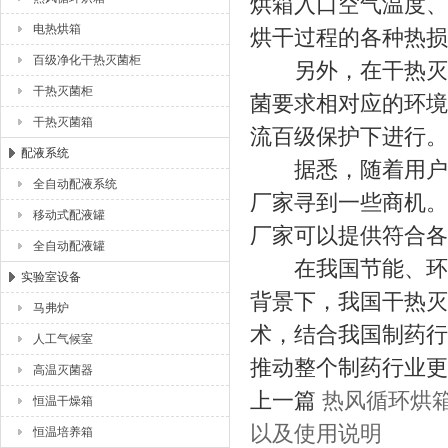
烘箱入口空气温度、
电热烘箱
烘干过程的各种热损
百级净化干热灭菌柜
另外，在干热灭菌
干热灭菌柜
菌要求相对应的环境
干热灭菌箱
流百级保护下进行。
配液系统
据悉，随着用户需
全自动配液系统
厂家寻到一些商机。
移动式配液罐
厂家可以提供符合各
全自动配液罐
在我国节能、环保
实验室设备
背景下，我国干热灭
马弗炉
术，结合我国制药行
人工气候室
推动整个制药行业更
高温灭菌器
上一篇
热风循环烘
恒温干燥箱
以及使用说明
恒温培养箱