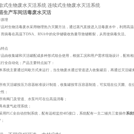
歇式生物废水灭活系统 连续式生物废水灭活系统
苗生产车间活毒废水灭活
作原理
产品对生物活毒废水采用物理热力灭菌方法，通过蒸汽直接进入活毒废水中，利用高温
，而病毒在高温下DNA、RNA中的化学键吸收热量导致键断裂，从而使病毒失活。
品特点
产品由收集罐和灭活罐配成多种形式组合使用，根据工况和用户需求现场设计，配有相
运行全自动化；产品主要特点如下：
、本系统主要通过间歇方式来运行，当生物废水通过管道进入收集罐后，再通过灭活罐
；
、所有灭活罐按压力容器标准设计制造，收集罐按常压容器制造，可实现在位灭菌、在
全性；
、所有阀门及管
道
、水泵均可在位高温消毒；
、具有废气处理系统；
、采用PLC全自动控制系统，配有远程监控485接口，系统配有一主二辅共三套操作
系统
守；