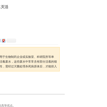
水灭活
用于生物制药企业或实验室、科研院所等单
活毒废水，这些废水中常常含有部分活着的细
性，需经过灭菌处理杀死病原体后，才能排入
性高等优点。