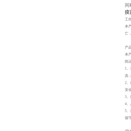
间
疫
工
本
亡
产
本
统
1
高
2
安
3
4
5
值