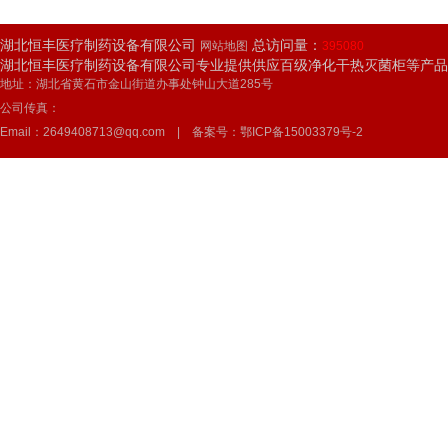
湖北恒丰医疗制药设备有限公司
总访问量：
网站地图
395080
湖北恒丰医疗制药设备有限公司专业提供供应百级净化干热灭菌柜等产品
地址：湖北省黄石市金山街道办事处钟山大道285号
公司传真：
Email：2649408713@qq.com | 备案号：
鄂ICP备15003379号-2