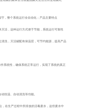
使细菌的菌体变性或凝固酶失去活性而使细菌死
守，整个系统运行全自动化；产品主要特点
来灭活，这种运行方式便于节能，系统运行可靠性
位清洗，灭活罐配有保温层，可节约能源，提高产品
套操作系统性，确保系统正常运行，实现了系统的真正
自动恒温、自动清洗等功能。
单位，在生产过程中所排放的活毒废水，这些废水中