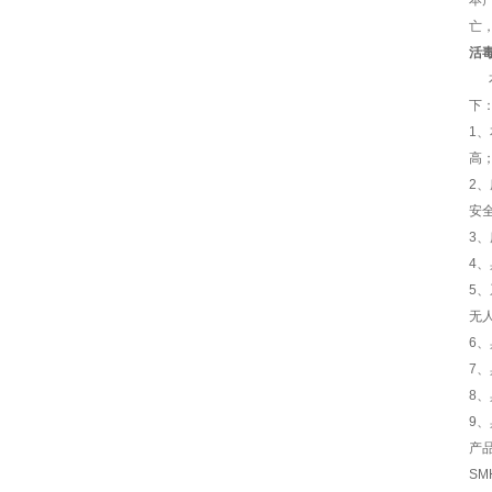
本
亡
活
本
1
高
2
安
3
4
5
无
6
7
8
9
产
S