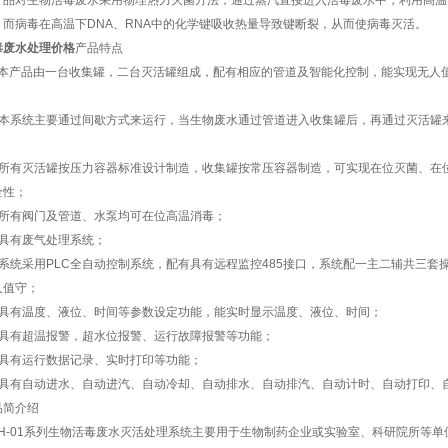
产品对生物活毒废水采用物理热力灭菌方法，通过蒸汽直接进入活毒废水中，利用高温
，而病毒在高温下DNA、RNA中的化学键吸收热量导致键断裂，从而使病毒灭活。
毒废水处理价格
产品特点
产品由一台收集罐，二台灭活罐组成，配有相应的管道及智能化控制，能实现无人值
下：
、本系统主要通过间歇方式来运行，当生物废水通过管道进入收集罐后，再通过灭活罐
；
、所有灭活罐按压力容器标准设计制造，收集罐按常压容器制造，可实现在位灭菌、在
全性；
、所有阀门及管道、水泵均可在位高温消毒；
、具有废气处理系统；
、系统采用PLC全自动控制系统，配有具有远程监控485接口，系统配一主二辅共三
人值守；
、具有温度、液位、时间等参数设定功能，能实时显示温度、液位、时间；
、具有超温报警，超水位报警、运行故障报警等功能；
、具有运行数据记录、实时打印等功能；
、具有自动进水、自动进汽、自动冷却、自动排水、自动排汽、自动计时、自动打印、
品简介绍
MH-01系列生物活毒废水灭活处理系统主要用于生物制药企业或实验室、科研院所等