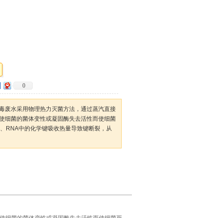
0
毒废水采用物理热力灭菌方法，通过蒸汽直接
使细菌的菌体变性或凝固酶失去活性而使细菌
A、RNA中的化学键吸收热量导致键断裂，从